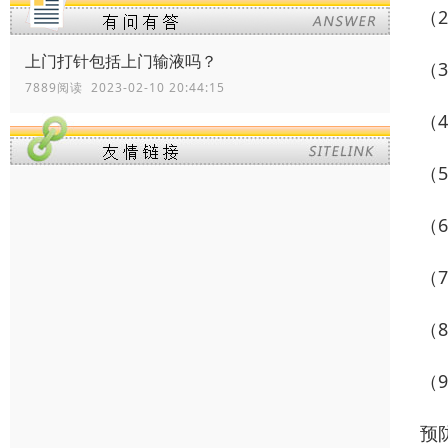
（
上门打针包括上门输液吗？
（
7889阅读 2023-02-10 20:44:15
（
（
（
（
（
（
预