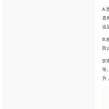
A
直
迫
B
防
饮
等
升