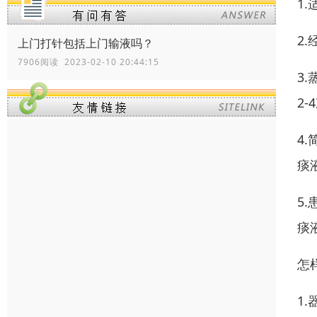
1
2
上门打针包括上门输液吗？
7906阅读 2023-02-10 20:44:15
3
2
4
痰
5
痰
怎
1