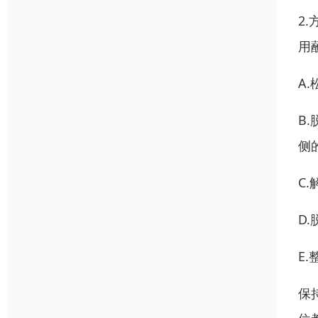
2
用
A
B
侧
C
D
E
保