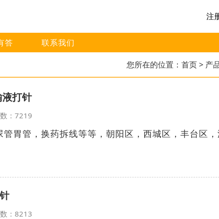
注
有答
联系我们
您所在的位置：
首页
> 产
输液打针
览次数：7219
尿管胃管，换药拆线等等，朝阳区，西城区，丰台区，
针
览次数：8213