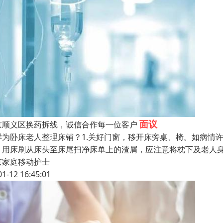
面议
京顺义区换药拆线，诚信合作每一位客户
样为卧床老人整理床铺？1.关好门窗，移开床旁桌、椅。如病情
，用床刷从床头至床尾扫净床单上的渣屑，应注意将枕下及老人
京家庭移动护士
01-12 16:45:01