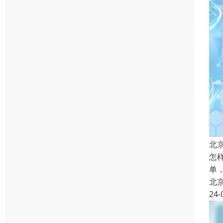
北
怎
单
北
24-