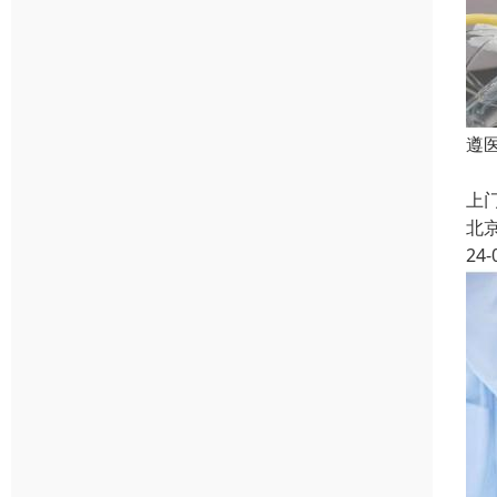
遵
遵
上
北
24-