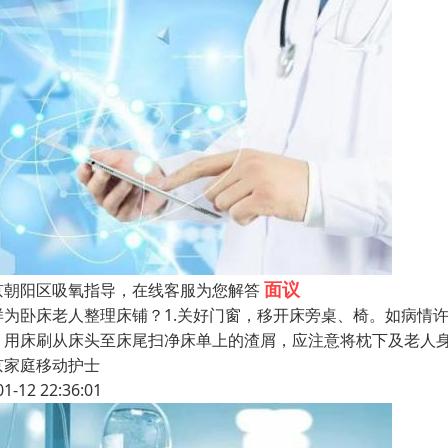
面议
京朝阳区吸氧指导，在线客服为您解答
样为卧床老人整理床铺？1.关好门窗，移开床旁桌、椅。如病情
，用床刷从床头至床尾扫净床单上的渣屑，应注意将枕下及老人
京家庭移动护士
01-12 22:36:01