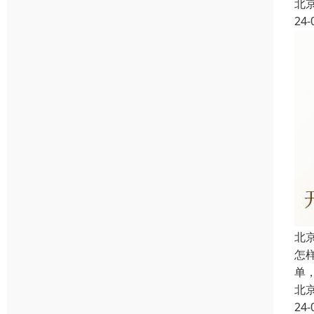
北
24-
北
怎
单
北
24-