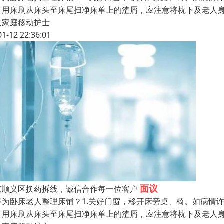
，用床刷从床头至床尾扫净床单上的渣屑，应注意将枕下及老人
京家庭移动护士
01-12 22:36:01
面议
京顺义区换药拆线，诚信合作每一位客户
样为卧床老人整理床铺？1.关好门窗，移开床旁桌、椅。如病情
，用床刷从床头至床尾扫净床单上的渣屑，应注意将枕下及老人