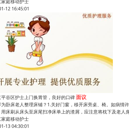
京家庭移动护士
01-12 16:45:01
面议
京平谷区护士上门换胃管，良好的口碑
样为卧床老人整理床铺？1.关好门窗，移开床旁桌、椅。如病情
，用床刷从床头至床尾扫净床单上的渣屑，应注意将枕下及老人
京家庭移动护士
01-13 04:30:01