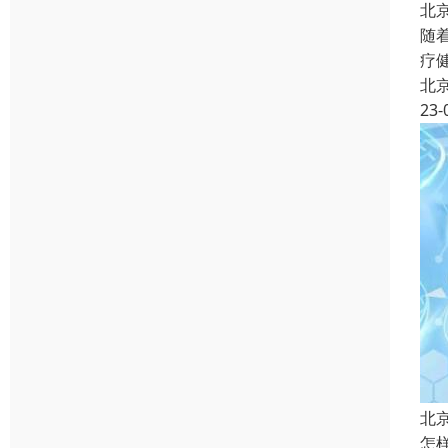
北
随
疗
北
23-
北
怎