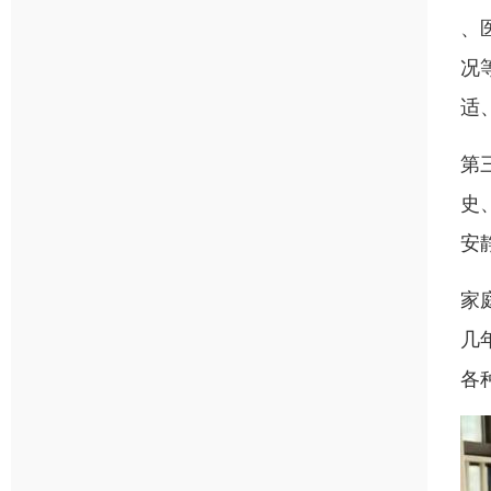
、
况
适
第
史
安
家
几
各