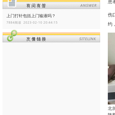
患
伤
上门打针包括上门输液吗？
7884阅读 2023-02-10 20:44:15
约
北
随