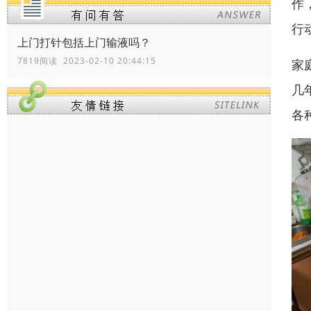
作
行
上门打针包括上门输液吗？
7819阅读 2023-02-10 20:44:15
家
几
各